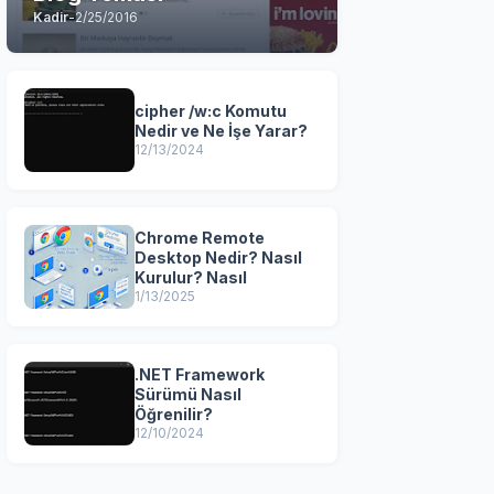
Kadir
-
2/25/2016
cipher /w:c Komutu
Nedir ve Ne İşe Yarar?
12/13/2024
Chrome Remote
Desktop Nedir? Nasıl
Kurulur? Nasıl
1/13/2025
.NET Framework
Sürümü Nasıl
Öğrenilir?
12/10/2024