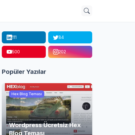
111
84
500
202
Popüler Yazılar
Hex Blog Teması
Wordpress Ücretsiz Hex
Blog Teması