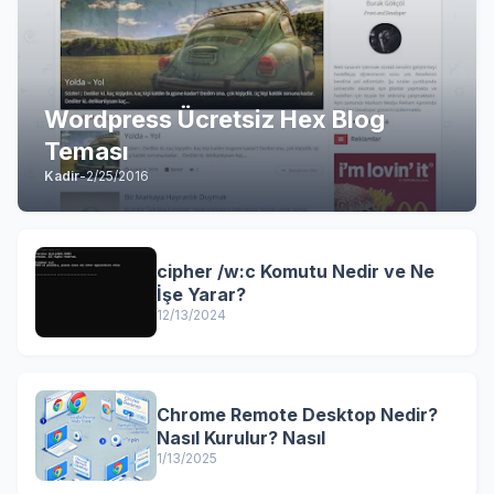
Wordpress Ücretsiz Hex Blog
Teması
Kadir
-
2/25/2016
cipher /w:c Komutu Nedir ve Ne
İşe Yarar?
12/13/2024
Chrome Remote Desktop Nedir?
Nasıl Kurulur? Nasıl
1/13/2025