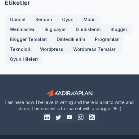
Etiketler
Güncel
Benden
Oyun
Mobil
Webmaster
Bilgisayar
İzlediklerim
Blogger
Blogger Temaları
Dinlediklerim
Programlar
Teknoloji
Wordpress
Wordpress Temaları
Oyun Hileleri
I am here now. I believe in writing and there is a lot to write and
share. The easiest is to share it with a blogger 💗 :)