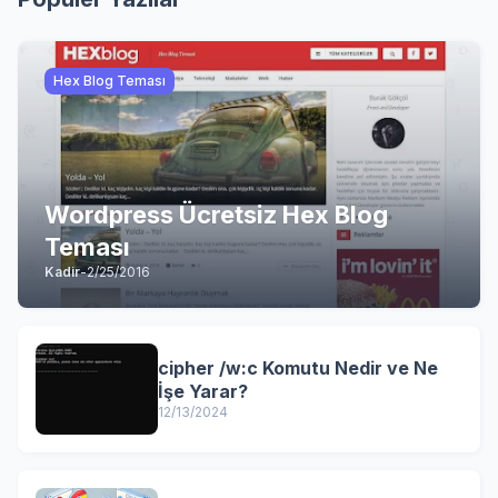
Hex Blog Teması
Wordpress Ücretsiz Hex Blog
Teması
Kadir
-
2/25/2016
cipher /w:c Komutu Nedir ve Ne
İşe Yarar?
12/13/2024